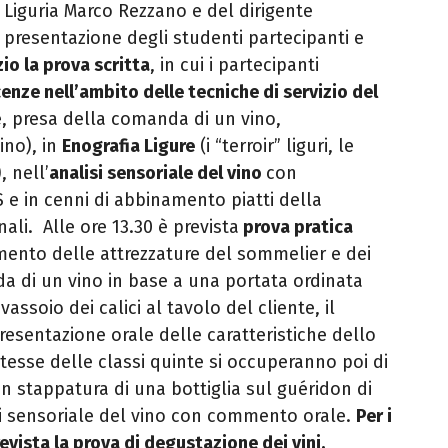
s Liguria Marco Rezzano e del dirigente
 presentazione degli studenti partecipanti e
zio la prova scritta
, in cui i partecipanti
nze nell’ambito delle tecniche di servizio del
e, presa della comanda di un vino,
ino), in
Enografia Ligure
(i “terroir” liguri, le
, nell’
analisi sensoriale del vino
con
 e in cenni di abbinamento piatti della
nali.
Alle ore 13.30 è prevista
prova pratica
imento delle attrezzature del sommelier e dei
da di un vino in base a una portata ordinata
vassoio dei calici al tavolo del cliente, il
 presentazione orale delle caratteristiche dello
ntesse delle classi quinte si occuperanno poi di
con stappatura di una bottiglia sul guéridon di
lisi sensoriale del vino con commento orale.
Per i
vista la prova di degustazione dei vini.