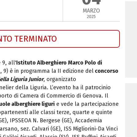
MARZO
2025
NTO TERMINATO
 9, all'
Istituto Alberghiero Marco Polo di
, 9) è in programma la
II edizione del
concorso
ella Liguria Junior
, organizzato
lier della Liguria. L’evento ha il patrocinio
porto di Camera di Commercio di Genova.
Il
uole alberghiere liguri
e vede la partecipazione
partenenti alle classi terze, quarte e quinte
 (GE), IPSSEOA N. Bergese (GE), Accademia
rsano, sez. Calvari (GE), ISS Migliorini-Da Vinci
 Galilei Aicardi, Alassio (SV), ISS Ruffini-Aicardi