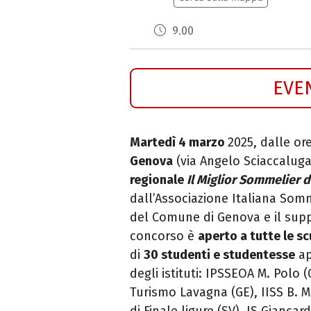
9.00
EVE
Martedì 4 marzo
2025, dalle ore
Genova
(via Angelo Sciaccaluga
regionale
Il Miglior Sommelier d
dall’Associazione Italiana Somme
del Comune di Genova e il sup
concorso è
aperto a tutte le sc
di
30 studenti e studentesse
ap
degli istituti: IPSSEOA M. Polo
Turismo Lavagna (GE), IISS B. Ma
di Finale ligure (SV), IS Giancardi