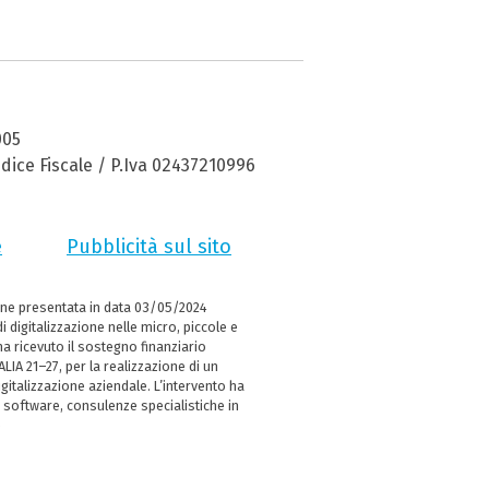
005
dice Fiscale / P.Iva 02437210996
e
Pubblicità sul sito
ne presentata in data 03/05/2024
i digitalizzazione nelle micro, piccole e
 ricevuto il sostegno finanziario
LIA 21–27, per la realizzazione di un
italizzazione aziendale. L’intervento ha
 software, consulenze specialistiche in
e