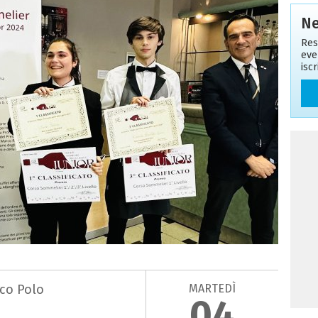
Ne
Res
eve
isc
MARTEDÌ
rco Polo
04