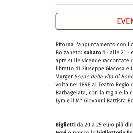
EVE
Ritorna l'appuntamento con l’op
Bolzaneto:
sabato 1
- alle 21 - 
apre sulle vicende raccontate
libretto di Giuseppe Giacosa e L
Murger
Scene della vita di Bo
volta nel 1896 al Teatro Regio d
Barbagelata, con la regia e la c
Lyra e il M° Giovanni Battista 
Biglietti
da 20 a 25 euro più diri
Govi
o presso le
biglietterie fi