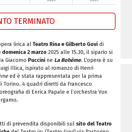
NTO TERMINATO
era lirica al
Teatro Rina e Gilberto Govi
di
e
domenica 2 marzo
2025 alle 15.30, il sipario si
 da Giacomo
Puccini
ne
La Bohème
. L'opera è su
uigi Illica, ispirato al romanzo di Henri
hème
ed è stata rappresentata per la prima
i Torino. 4 quadri diretti da Francesco
oreografia di Enrica Papale e l’orchestra Vox
Bergamo.
tti di prevendita disponibili sul
sito del Teatro
siche
del Teatro in: (Teatro Govi) via Pastorino