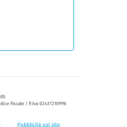
005
dice Fiscale / P.Iva 02437210996
e
Pubblicità sul sito