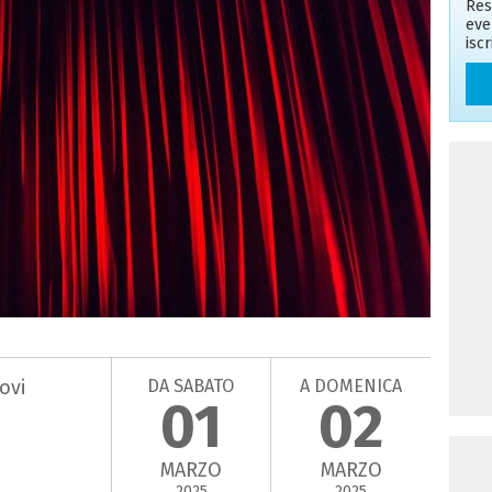
Res
eve
isc
DA SABATO
A DOMENICA
ovi
01
02
MARZO
MARZO
2025
2025