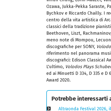
Ozawa, Jukka-Pekka Saraste, P
Bychkov e Riccardo Chailly.
I r
centro della vita artistica di Ar
classici della tradizione piani
Beethoven, Liszt, Rachmaninov,
meno note di Mompou, Lecuona
discografiche per SONY,
Volodo
riferimento nel panorama music
discografici: Edison Classical
L'ultimo,
Volodos Plays Schuber
ed ai Minuetti D 334, D 335 e D 
Award 2020.
Potrebbe interessarti
Altraonda Festival 2026, i