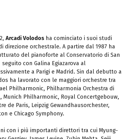
72,
Arcadi Volodos
ha cominciato i suoi studi
di direzione orchestrale.
A partire dal 1987 ha
rutturato del pianoforte al Conservatorio di San
 seguito con Galina Egiazarova al
ssivamente a Parigi e Madrid.
Sin dal debutto a
dos ha lavorato con le maggiori orchestre tra
rael Philharmonic, Philharmonia Orchestra di
, Munich Philharmonic, Royal Concertgebouw,
re de Paris, Leipzig Gewandhausorchester,
ston e Chicago Symphony.
 con i più importanti direttori tra cui Myung-
y Gergiev, James Levine, Zubin Mehta, Seiji