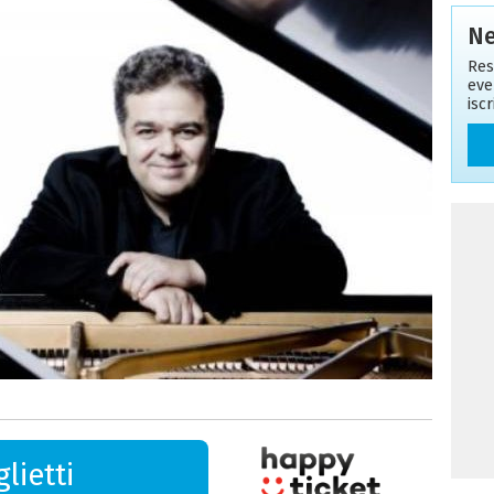
Ne
Res
eve
isc
lietti