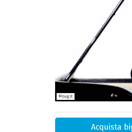
©Gog.it
Acquista big