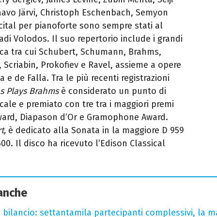
aavo Järvi, Christoph Eschenbach, Semyon
ecital per pianoforte sono sempre stati al
cadi Volodos. Il suo repertorio include i grandi
stica tra cui Schubert, Schumann, Brahms,
 Scriabin, Prokofiev e Ravel, assieme a opere
 e de Falla.
Tra le più recenti registrazioni
s Plays Brahms
è considerato un punto di
ale e premiato con tre tra i maggiori premi
 Award, Diapason d’Or e Gramophone Award.
t,
è dedicato alla Sonata in la maggiore D 959
600. Il disco ha ricevuto l’Edison Classical
 anche
l bilancio: settantamila partecipanti complessivi, la m