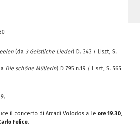
80
Seelen
(da
3 Geistliche Lieder
) D. 343 / Liszt, S.
da
Die schöne Müllerin
) D 795 n.19 / Liszt, S. 565
9.
uce il concerto di Arcadi Volodos alle
ore
19.30
,
arlo Felice
.