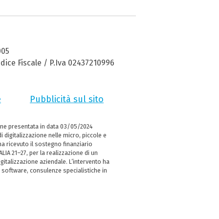
005
dice Fiscale / P.Iva 02437210996
e
Pubblicità sul sito
ne presentata in data 03/05/2024
i digitalizzazione nelle micro, piccole e
 ricevuto il sostegno finanziario
LIA 21–27, per la realizzazione di un
italizzazione aziendale. L’intervento ha
 software, consulenze specialistiche in
e