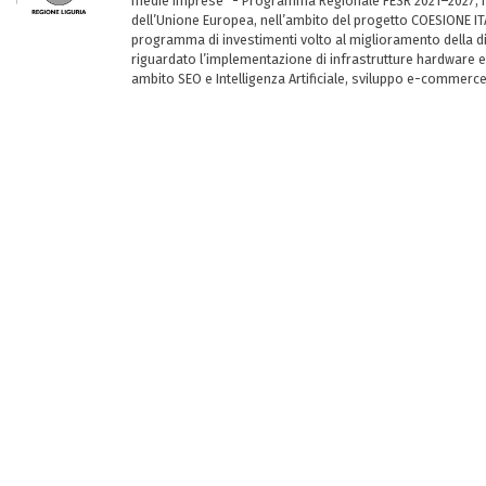
medie imprese” - Programma Regionale FESR 2021–2027, ha
dell’Unione Europea, nell’ambito del progetto COESIONE ITA
programma di investimenti volto al miglioramento della dig
riguardato l’implementazione di infrastrutture hardware e
ambito SEO e Intelligenza Artificiale, sviluppo e-commerc