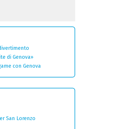
divertimento
rite di Genova»
legame con Genova
per San Lorenzo