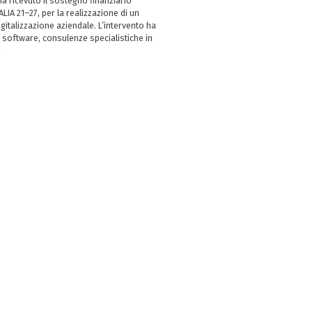
 ricevuto il sostegno finanziario
LIA 21–27, per la realizzazione di un
italizzazione aziendale. L’intervento ha
 software, consulenze specialistiche in
e