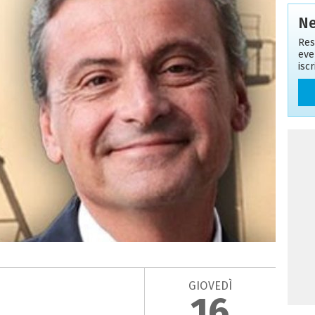
Ne
Res
eve
isc
GIOVEDÌ
16