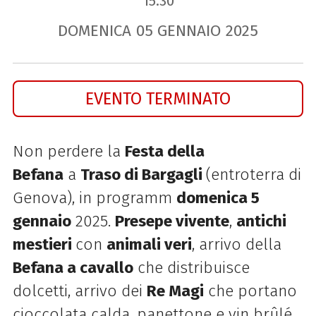
15.30
DOMENICA
05
GENNAIO
2025
EVENTO TERMINATO
Non perdere la
Festa della
Befana
a
Traso
di Bargagli
(entroterra di
Genova), in programm
domenica 5
gennaio
2025.
Presepe vivente
,
antichi
mestieri
con
animali veri
, arrivo della
Befana a cavallo
che distribuisce
dolcetti, arrivo dei
Re Magi
che portano
cioccolata calda, panettone e vin brûlé