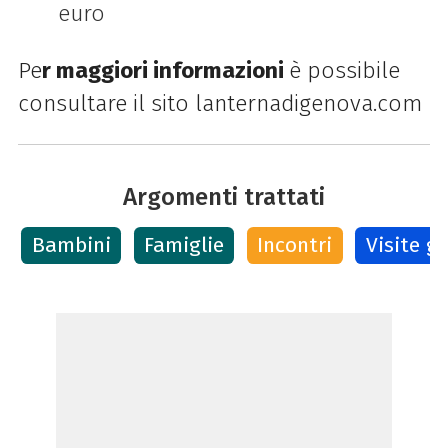
euro
Pe
r maggiori informazioni
è possibile
consultare il sito lanternadigenova.com
Argomenti trattati
Bambini
Famiglie
Incontri
Visite g