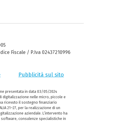
005
dice Fiscale / P.Iva 02437210996
e
Pubblicità sul sito
ne presentata in data 03/05/2024
i digitalizzazione nelle micro, piccole e
 ricevuto il sostegno finanziario
LIA 21–27, per la realizzazione di un
italizzazione aziendale. L’intervento ha
 software, consulenze specialistiche in
e