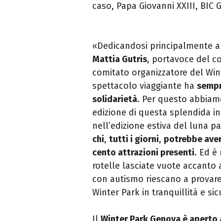
caso, Papa Giovanni XXIII, BIC 
«Dedicandosi principalmente al 
Mattia Gutris
, portavoce del co
comitato organizzatore del Wint
spettacolo viaggiante ha
sempr
solidarietà
. Per questo abbiam
edizione di questa splendida in
nell’edizione estiva del luna p
chi
,
tutti i giorni
,
potrebbe avere
cento attrazioni presenti
. Ed è
rotelle lasciate vuote accanto 
con autismo riescano a provare l
Winter Park in tranquillità e sic
Il
Winter Park Genova è aperto 