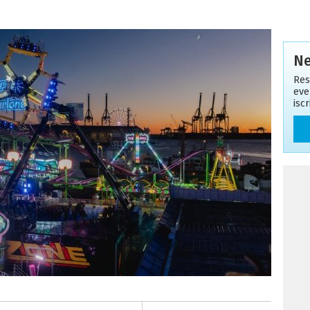
Ne
Res
eve
isc