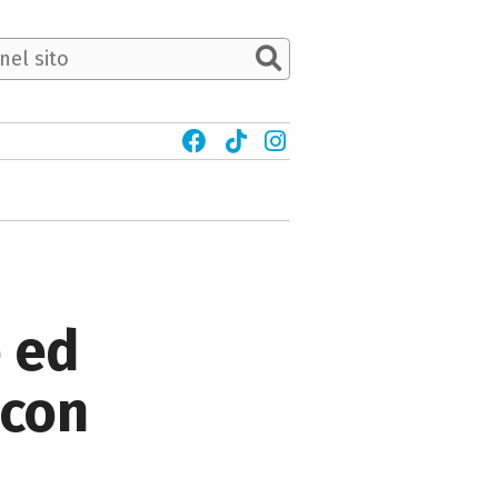
e ed
 con