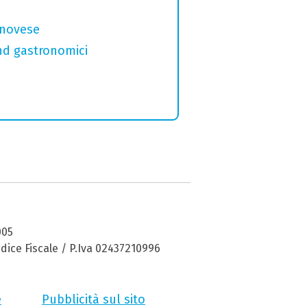
genovese
and gastronomici
005
dice Fiscale / P.Iva 02437210996
e
Pubblicità sul sito