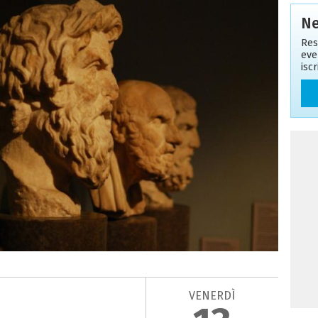
Ne
Res
eve
isc
VENERDÌ