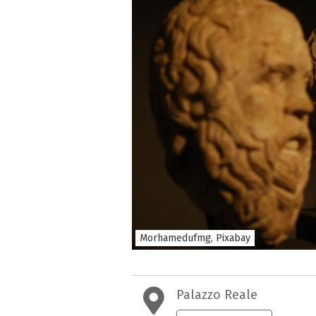
Morhamedufmg, Pixabay
Palazzo Reale