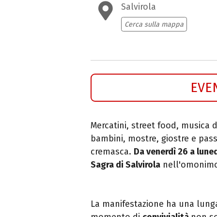
Salvirola
Cerca sulla mappa
EVE
Mercatini, street food, musica d
bambini, mostre, giostre e pas
cremasca.
Da venerdì 26 a lune
Sagra di Salvirola
nell'omonimo
La manifestazione ha una lung
momento di
convivialità
non so