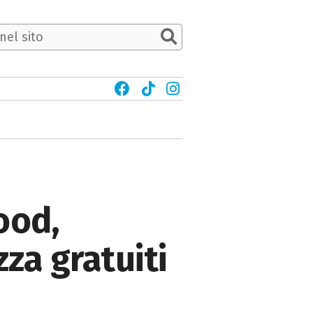
ood,
zza gratuiti