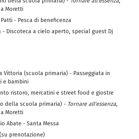
trio della scuola primaria) -
Tornare all'essenza
,
na Moretti
a Patti - Pesca di beneficenza
 - Discoteca a cielo aperto, special guest Dj
a Vittoria (scuola primaria) - Passeggiata in
ti e bambini
unto ristoro, mercatini e street food e giostre
rio della scuola primaria) -
Tornare all'essenza
,
na Moretti
nio Abate - Santa Messa
 (su prenotazione)