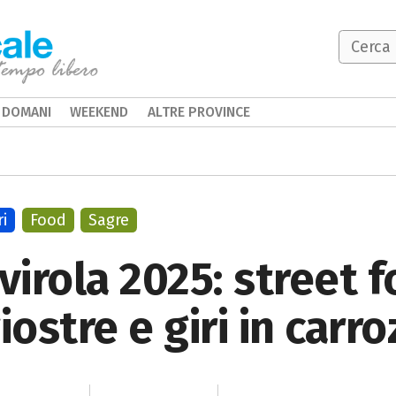
DOMANI
WEEKEND
ALTRE PROVINCE
ri
Food
Sagre
virola 2025: street f
iostre e giri in carro