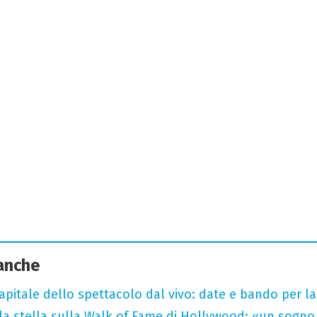
 anche
capitale dello spettacolo dal vivo: date e bando per l
la stella sulla Walk of Fame di Hollywood: «un sogno 