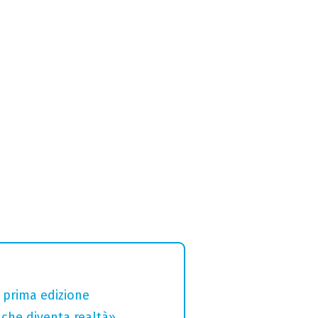
a prima edizione
che diventa realtà»