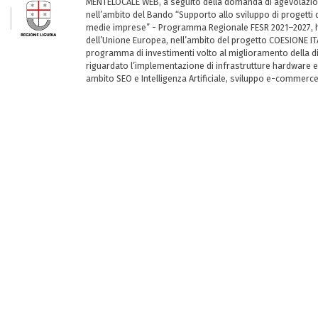
MENTELOCALE WEB, a seguito della domanda di agevolazio
nell’ambito del Bando “Supporto allo sviluppo di progetti d
medie imprese” - Programma Regionale FESR 2021–2027, ha
dell’Unione Europea, nell’ambito del progetto COESIONE ITA
programma di investimenti volto al miglioramento della dig
riguardato l’implementazione di infrastrutture hardware e
ambito SEO e Intelligenza Artificiale, sviluppo e-commerc