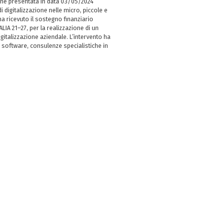
ne presentata in data 03/05/2024
i digitalizzazione nelle micro, piccole e
 ricevuto il sostegno finanziario
LIA 21–27, per la realizzazione di un
italizzazione aziendale. L’intervento ha
 software, consulenze specialistiche in
e