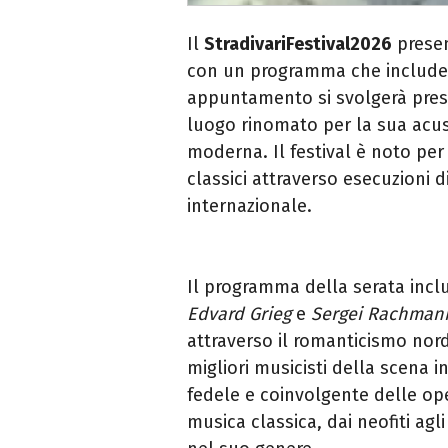
Il
StradivariFestival2026
presen
con un programma che include
appuntamento si svolgerà pres
luogo rinomato per la sua acust
moderna. Il festival è noto per
classici attraverso esecuzioni d
internazionale.
Il programma della serata inclu
Edvard Grieg
e
Sergei Rachman
attraverso il romanticismo nordic
migliori musicisti della scena 
fedele e coinvolgente delle oper
musica classica, dai neofiti ag