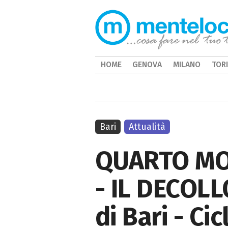
HOME
GENOVA
MILANO
TOR
Bari
Attualità
QUARTO MO
- IL DECOLL
di Bari - Ci