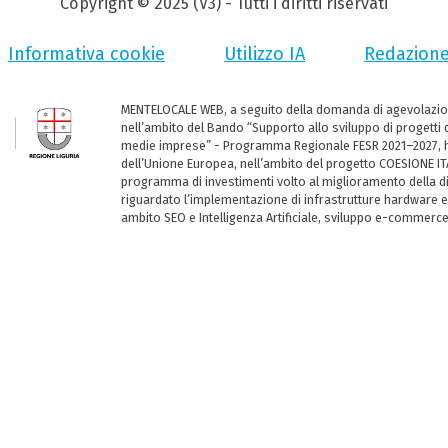
Copyright © 2025 (V3) - Tutti i diritti riservati
Informativa cookie
Utilizzo IA
Redazion
MENTELOCALE WEB, a seguito della domanda di agevolazio
nell’ambito del Bando “Supporto allo sviluppo di progetti d
medie imprese” - Programma Regionale FESR 2021–2027, ha
dell’Unione Europea, nell’ambito del progetto COESIONE ITA
programma di investimenti volto al miglioramento della dig
riguardato l’implementazione di infrastrutture hardware e
ambito SEO e Intelligenza Artificiale, sviluppo e-commerc