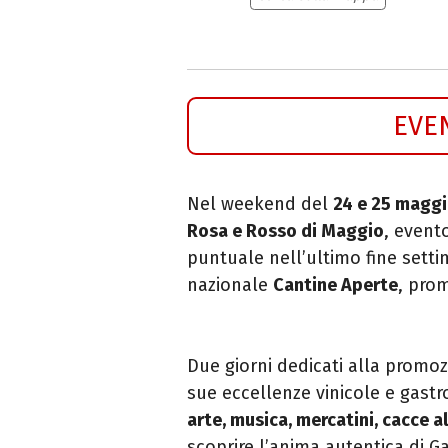
EVE
Nel weekend del
24 e 25 magg
Rosa e Rosso di Maggio
, event
puntuale nell’ultimo fine settim
nazionale
Cantine Aperte
, pro
Due giorni dedicati alla promozi
sue eccellenze vinicole e gast
arte, musica, mercatini, cacce a
scoprire l’anima autentica di Ga