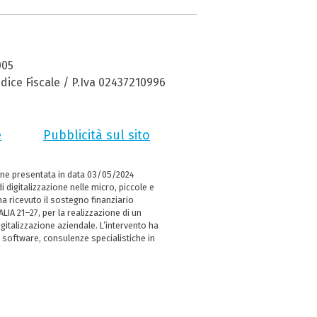
005
dice Fiscale / P.Iva 02437210996
e
Pubblicità sul sito
ne presentata in data 03/05/2024
i digitalizzazione nelle micro, piccole e
 ricevuto il sostegno finanziario
LIA 21–27, per la realizzazione di un
italizzazione aziendale. L’intervento ha
 software, consulenze specialistiche in
e