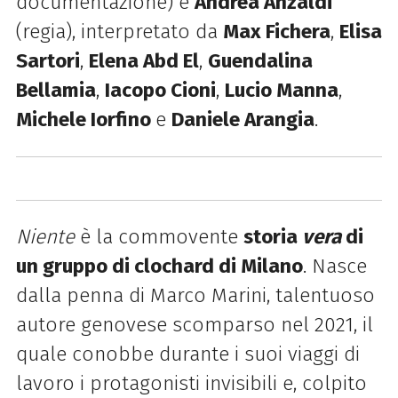
documentazione) e
Andrea Anzaldi
(regia), interpretato da
Max Fichera
,
Elisa
Sartori
,
Elena Abd El
,
Guendalina
Bellamia
,
Iacopo Cioni
,
Lucio Manna
,
Michele Iorfino
e
Daniele Arangia
.
Niente
è la commovente
storia
vera
di
un gruppo di clochard di Milano
. Nasce
dalla penna di Marco Marini, talentuoso
autore genovese scomparso nel 2021, il
quale conobbe durante i suoi viaggi di
lavoro i protagonisti invisibili e, colpito