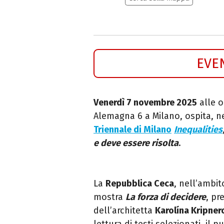
EVE
Venerdì 7 novembre 2025
alle o
Alemagna 6 a Milano, ospita, ne
Triennale di Milano
Inequalities
e deve essere risolta
.
La
Repubblica Ceca
, nell’ambi
mostra
La forza di decidere
, pr
dell’architetta
Karolína Kripner
lettura di testi selezionati, il 