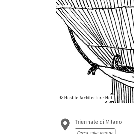
© Hostile Architecture Net
Triennale di Milano
Cerca sulla mappa