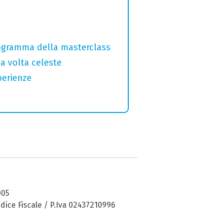
programma della masterclass
la volta celeste
perienze
005
dice Fiscale / P.Iva 02437210996