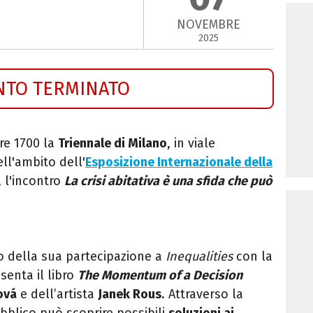
NOVEMBRE
2025
NTO TERMINATO
re 1700 la
Triennale di Milano
, in viale
ll'ambito dell'
Esposizione Internazionale della
, l'incontro
La crisi abitativa è una sfida che può
to della sua partecipazione a
Inequalities
con la
esenta il libro
The Momentum of a Decision
ová
e dell’artista
Janek Rous
. Attraverso la
pubblico può scoprire possibili
soluzioni ai