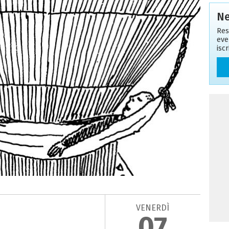
Ne
Res
eve
isc
VENERDÌ
07