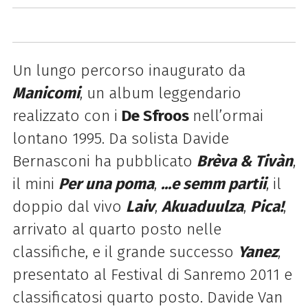
Un lungo percorso inaugurato da
Manicomi
, un album leggendario
realizzato con i
De
Sfroos
nell’ormai
lontano 1995. Da solista
Davide
Bernasconi ha pubblicato
Brèva & Tivàn
,
il mini
Per una poma
,
...e semm partii
, il
doppio dal vivo
Laiv
,
Akuaduulza
,
Pica!
,
arrivato al quarto posto nelle
classifiche, e il grande successo
Yanez
,
presentato al Festival di Sanremo 2011 e
classificatosi quarto posto. Davide Van