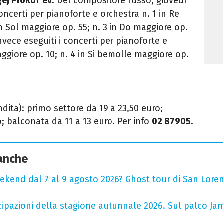
ej Prokof’ev
. Del compositore russo, giovedì
oncerti per pianoforte e orchestra n. 1 in Re
n Sol maggiore op. 55; n. 3 in Do maggiore op.
vece eseguiti i concerti per pianoforte e
ggiore op. 10; n. 4 in Si bemolle maggiore op.
endita): primo settore da 19 a 23,50 euro;
; balconata da 11 a 13 euro. Per info
02 87905
.
 anche
ekend dal 7 al 9 agosto 2026? Ghost tour di San Loren
cipazioni della stagione autunnale 2026. Sul palco Ja