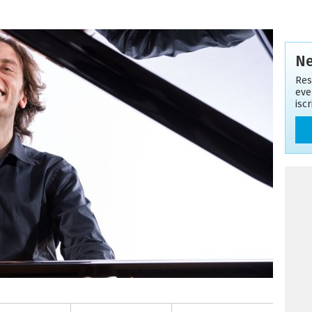
Ne
Res
eve
isc