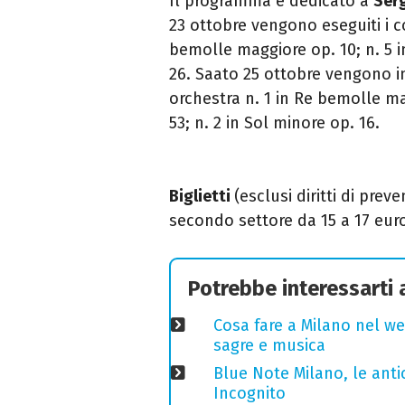
Il programma è dedicato a
Serg
23 ottobre vengono eseguiti i c
bemolle maggiore op. 10; n. 5 i
26. Saato 25 ottobre vengono in
orchestra n. 1 in Re bemolle ma
53; n. 2 in Sol minore op. 16.
Biglietti
(esclusi diritti di prev
secondo settore da 15 a 17 euro
Potrebbe interessarti
Cosa fare a Milano nel we
sagre e musica
Blue Note Milano, le anti
Incognito