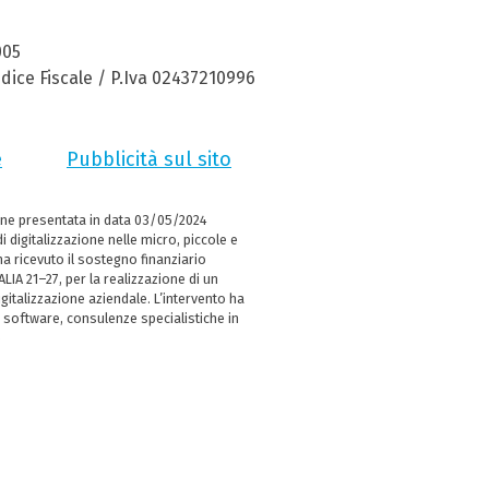
005
dice Fiscale / P.Iva 02437210996
e
Pubblicità sul sito
ne presentata in data 03/05/2024
i digitalizzazione nelle micro, piccole e
 ricevuto il sostegno finanziario
LIA 21–27, per la realizzazione di un
italizzazione aziendale. L’intervento ha
 software, consulenze specialistiche in
e