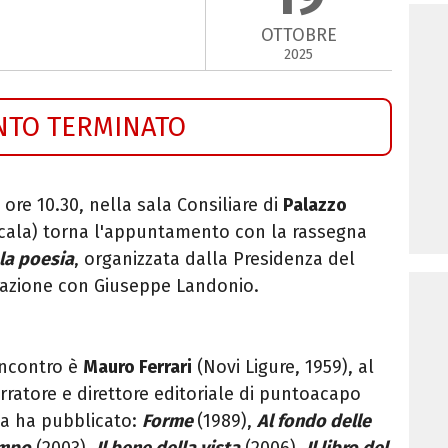
OTTOBRE
2025
NTO TERMINATO
e ore 10.30, nella sala Consiliare di
Palazzo
Scala) torna l'appuntamento con la rassegna
 la poesia
, organizzata dalla Presidenza del
razione con Giuseppe Landonio.
incontro è
Mauro Ferrari
(Novi Ligure, 1959), al
rratore e direttore editoriale di puntoacapo
ia ha pubblicato:
Forme
(1989),
Al fondo delle
empo
(2003),
Il
bene della vista
(2006),
Il libro del