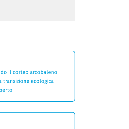
ndo il corteo arcobaleno
a transizione ecologica
aperto