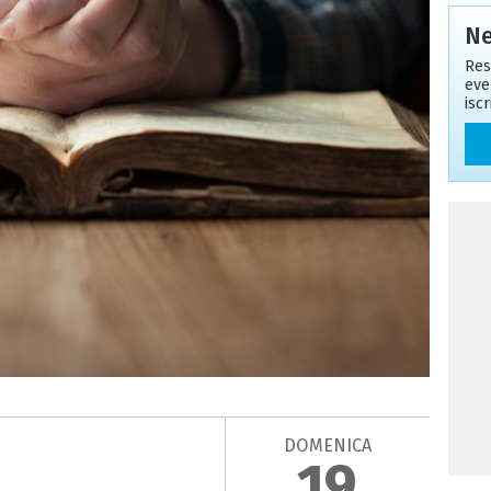
Ne
Res
eve
isc
DOMENICA
19