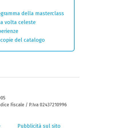
programma della masterclass
la volta celeste
perienze
macopie del catalogo
005
dice Fiscale / P.Iva 02437210996
e
Pubblicità sul sito