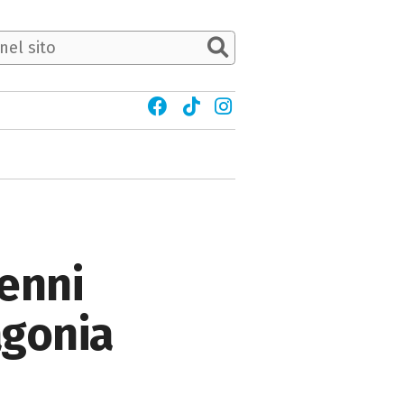
Penni
agonia