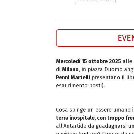
EVE
Mercoledì 15 ottobre 2025
alle 
di
Milano
, in piazza Duomo ang
Penni Martelli
presentano il lib
esaurimento posti).
Cosa spinge un essere umano i
terra inospitale, con troppo fr
all’Antartide da guadagnarsi 
navigare lontano? Eppure da sem