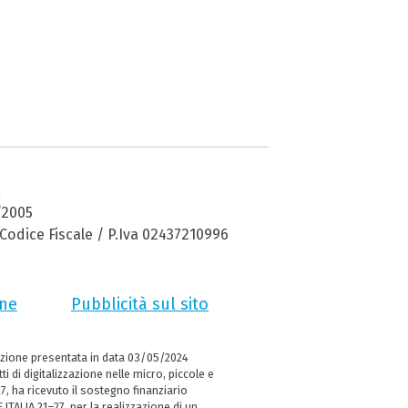
a
/2005
Codice Fiscale / P.Iva 02437210996
ne
Pubblicità sul sito
zione presentata in data 03/05/2024
i di digitalizzazione nelle micro, piccole e
 ha ricevuto il sostegno finanziario
ITALIA 21–27, per la realizzazione di un