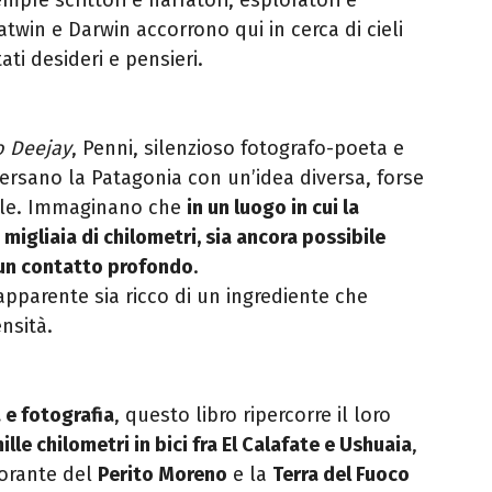
twin e Darwin accorrono qui in cerca di cieli
tati desideri e pensieri.
o Deejay
, Penni, silenzioso fotografo-poeta e
aversano la Patagonia con un’idea diversa, forse
ale. Immaginano che
in un luogo in cui la
migliaia di chilometri, sia ancora possibile
 un contatto profondo
.
parente sia ricco di un ingrediente che
nsità.
 e fotografia
, questo libro ripercorre il loro
ille chilometri in bici fra El Calafate e Ushuaia
,
orante del
Perito Moreno
e la
Terra del Fuoco