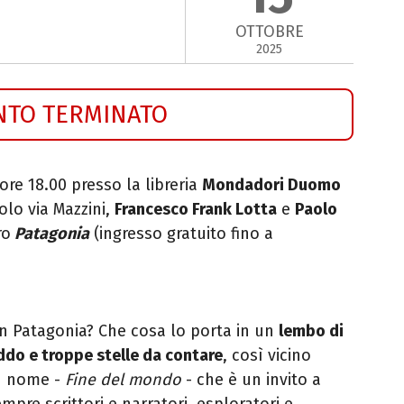
OTTOBRE
2025
NTO TERMINATO
ore 18.00 presso la libreria
Mondadori Duomo
olo via Mazzini,
Francesco Frank Lotta
e
Paolo
ro
Patagonia
(ingresso gratuito fino a
n Patagonia? Che cosa lo porta in un
lembo di
eddo e troppe stelle da contare
, così vicino
un nome -
Fine del mondo
- che è un invito a
pre scrittori e narratori, esploratori e