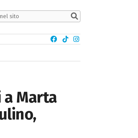
i a Marta
ulino,