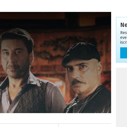
Ne
Res
eve
isc