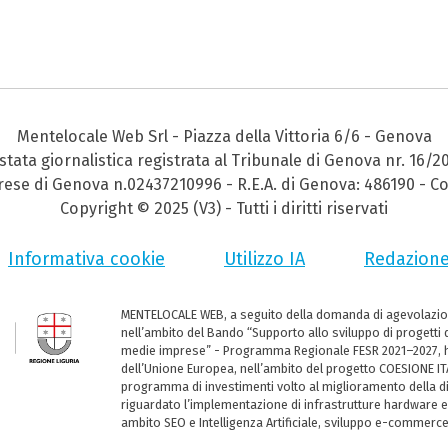
Mentelocale Web Srl - Piazza della Vittoria 6/6 - Genova
stata giornalistica registrata al Tribunale di Genova nr. 16/2
prese di Genova n.02437210996 - R.E.A. di Genova: 486190 - Co
Copyright © 2025 (V3) - Tutti i diritti riservati
Informativa cookie
Utilizzo IA
Redazion
MENTELOCALE WEB, a seguito della domanda di agevolazio
nell’ambito del Bando “Supporto allo sviluppo di progetti d
medie imprese” - Programma Regionale FESR 2021–2027, ha
dell’Unione Europea, nell’ambito del progetto COESIONE ITA
programma di investimenti volto al miglioramento della dig
riguardato l’implementazione di infrastrutture hardware e
ambito SEO e Intelligenza Artificiale, sviluppo e-commerc