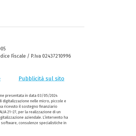
005
dice Fiscale / P.Iva 02437210996
e
Pubblicità sul sito
ne presentata in data 03/05/2024
i digitalizzazione nelle micro, piccole e
 ricevuto il sostegno finanziario
LIA 21–27, per la realizzazione di un
italizzazione aziendale. L’intervento ha
 software, consulenze specialistiche in
e