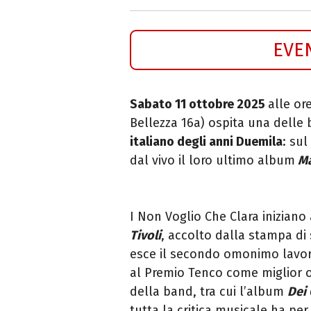
EVE
Sabato 11 ottobre 2025
alle ore
Bellezza 16a) ospita una delle
italiano degli anni Duemila
: sul
dal vivo il loro ultimo album
Ma
I Non Voglio Che Clara iniziano
Tivoli
, accolto dalla stampa di
esce il secondo omonimo lavor
al Premio Tenco come miglior o
della band, tra cui l’album
Dei 
tutta la critica musicale ha per