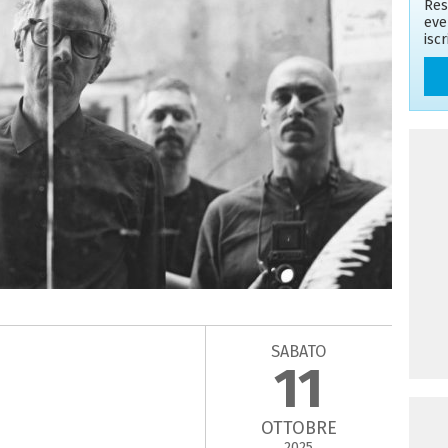
Res
eve
isc
SABATO
11
OTTOBRE
2025