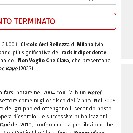
NTO TERMINATO
 21.00 il
Circolo Arci Bellezza
di
Milano
(via
band più significative del
rock indipendente
 palco i
Non Voglio Che Clara
, che presentano
c Kaye
(2023).
 a farsi notare nel 2004 con l’album
Hotel
 settore come miglior disco dell’anno. Nel 2006
o del gruppo ed ottengono il secondo posto
pera d’esordio. Le successive pubblicazioni
Cani
del 2010, confermano la predilezione che
 i Non Voglio Che Clara, fino a
Superspleen