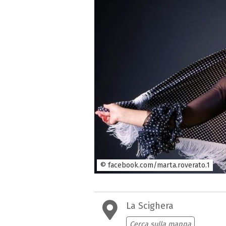
© facebook.com/marta.roverato.1
La Scighera
Cerca sulla mappa