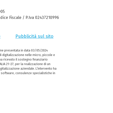
005
dice Fiscale / P.Iva 02437210996
e
Pubblicità sul sito
ne presentata in data 03/05/2024
i digitalizzazione nelle micro, piccole e
 ricevuto il sostegno finanziario
LIA 21–27, per la realizzazione di un
italizzazione aziendale. L’intervento ha
 software, consulenze specialistiche in
e