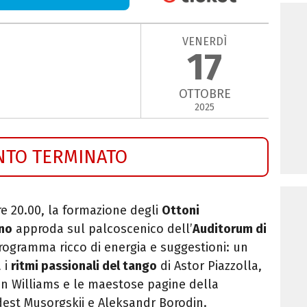
VENERDÌ
17
OTTOBRE
2025
NTO TERMINATO
re 20.00, l
a formazione degli
Ottoni
ano
approda sul palcoscenico dell’
Auditorum di
rogramma ricco di energia e suggestioni: un
 i
ritmi passionali del tango
di Astor Piazzolla,
hn Williams e le maestose pagine della
est Musorgskij e Aleksandr Borodin.