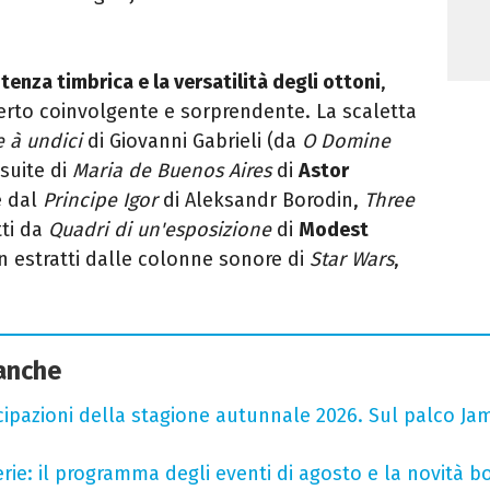
tenza timbrica e la versatilità degli ottoni
,
rto coinvolgente e sorprendente. La scaletta
 à undici
di Giovanni Gabrieli (da
O Domine
suite di
Maria de Buenos Aires
di
Astor
e dal
Principe Igor
di Aleksandr Borodin,
Three
tti da
Quadri di un'esposizione
di
Modest
n estratti dalle colonne sonore di
Star Wars
,
 anche
cipazioni della stagione autunnale 2026. Sul palco Ja
rie: il programma degli eventi di agosto e la novità bo