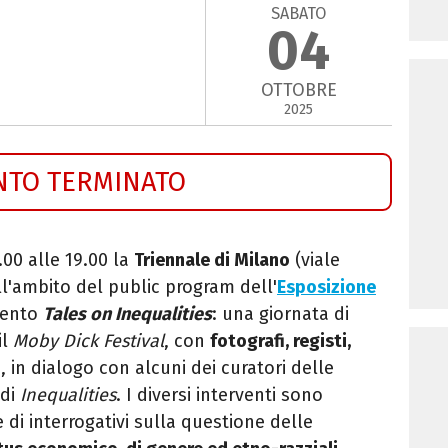
SABATO
04
OTTOBRE
2025
NTO TERMINATO
.00 alle 19.00
la
Triennale di Milano
(viale
ll'ambito
del public program dell'
Esposizione
evento
Tales on Inequalities
:
una giornata di
il
Moby Dick Festival
, con
fotografi, registi,
i
, in dialogo con alcuni dei curatori delle
di
Inequalities
. I diversi interventi sono
 di interrogativi sulla
questione delle