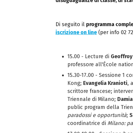
disuguaglianze
di classe, di st
Di seguito il
programma compl
iscrizione on line
(per info 02 7
15.00
-
Lecture di
Geoffroy
professore all'École natio
15.30-17.00 - Sessione 1 co
Kong;
Evangelia Kranioti
, 
scrittore francese; interv
Triennale di Milano;
Damian
public program della Trien
paradossi e opportunità
;
S
coordinatrice di
Milano: pa