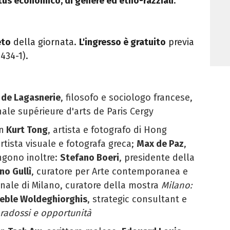
atus economico, di genere ed etno-razziali
.
eto
della giornata.
L'ingresso è gratuito
previa
2434-1).
 de Lagasnerie
, filosofo e sociologo francese,
nale supérieure d'arts de Paris Cergy
n
Kurt Tong
, artista e fotografo di Hong
artista visuale e fotografa greca;
Max de Paz
,
engono inoltre:
Stefano Boeri
, presidente della
o Gullì
, curatore per Arte contemporanea e
nale di Milano, curatore della mostra
Milano:
eble Woldeghiorghis
, strategic consultant e
radossi e opportunità