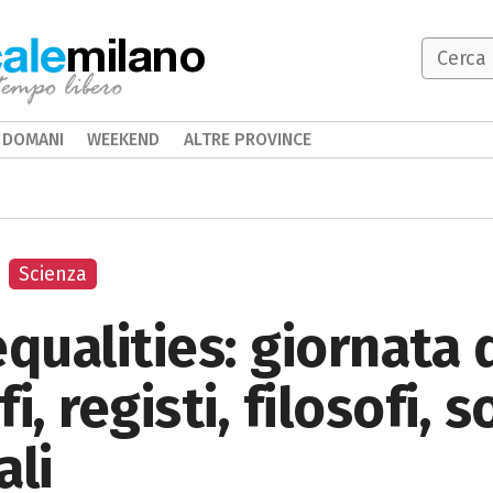
milano
DOMANI
WEEKEND
ALTRE PROVINCE
Scienza
qualities: giornata d
i, registi, filosofi, s
ali