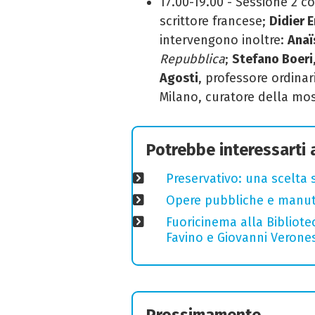
17.00-19.00 - Sessione 2 c
scrittore francese;
Didier 
intervengono inoltre:
Anaï
Repubblica
;
Stefano Boeri
Agosti
, professore ordinari
Milano, curatore della mo
Potrebbe interessarti
Preservativo: una scelta 
Opere pubbliche e manuten
Fuoricinema alla Bibliotec
Favino e Giovanni Verones
Prossimamente