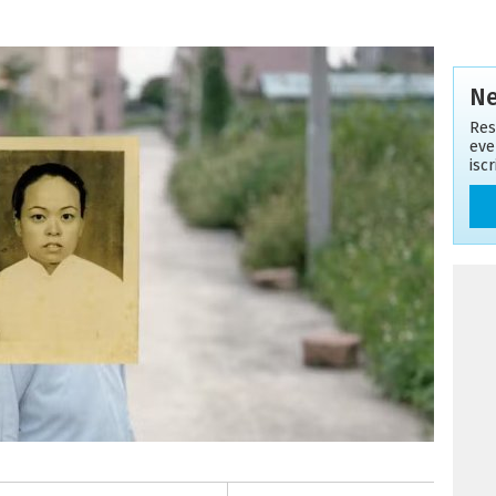
Ne
Res
eve
isc