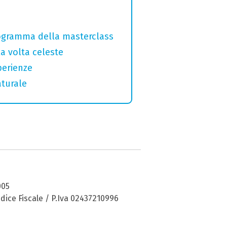
programma della masterclass
la volta celeste
perienze
aturale
005
dice Fiscale / P.Iva 02437210996