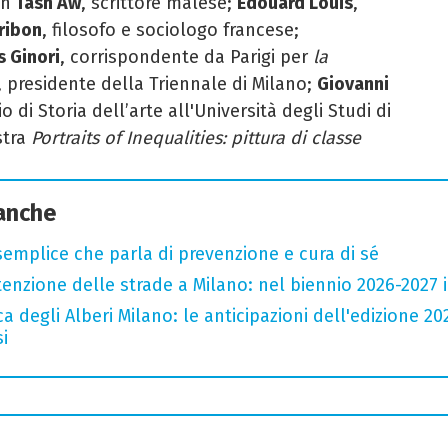
on
Tash Aw
, scrittore malese;
Edouard Louis
,
Eribon
, filosofo e sociologo francese;
s Ginori
, corrispondente da Parigi per
la
, presidente della Triennale di Milano
;
Giovanni
o di Storia dell’arte all'Università degli Studi di
stra
Portraits of Inequalities: pittura di classe
 anche
semplice che parla di prevenzione e cura di sé
zione delle strade a Milano: nel biennio 2026-2027 inv
a degli Alberi Milano: le anticipazioni dell'edizione 20
i