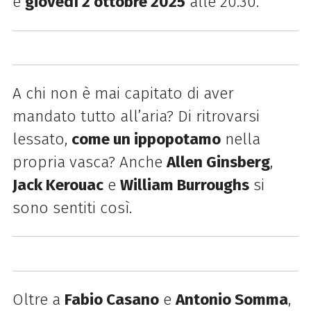
è
giovedì 2 ottobre 2025
alle 20.30.
A chi non è mai capitato di aver
mandato tutto all’aria? Di ritrovarsi
lessato,
come un ippopotamo
nella
propria vasca? Anche
Allen Ginsberg
,
Jack Kerouac
e
William Burroughs
si
sono sentiti così.
Oltre a
Fabio Casano
e
Antonio Somma
,