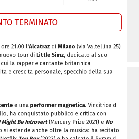
NTO TERMINATO
 ore 21.00 l'
Alcatraz
di
Milano
(via Valtellina 25)
l nuovo tour di
Little Simz
, dedicato al suo
n cui la rapper e cantante britannica
cita e crescita personale, specchio della sua
tente
e una
performer magnetica
. Vincitrice di
lo, ha conquistato pubblico e critica con
 Might Be Introvert
(Mercury Prize 2021) e
No
o si estende anche oltre la musica: ha recitato
 Netflix
Top Boy
(2023) e ha calcato il Pyramid