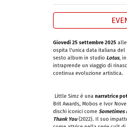
EVE
Giovedì 25 settembre 2025
alle
ospita l'unica data italiana de
sesto album in studio
Lotus
, i
intraprende un viaggio di rinas
continua evoluzione artistica.
Little
Simz
è una
narratrice po
Brit Awards, Mobos e Ivor Novel
dischi iconici come
Sometimes I
Thank You
(2022). Il suo impatt
come attrice nella serie cult di