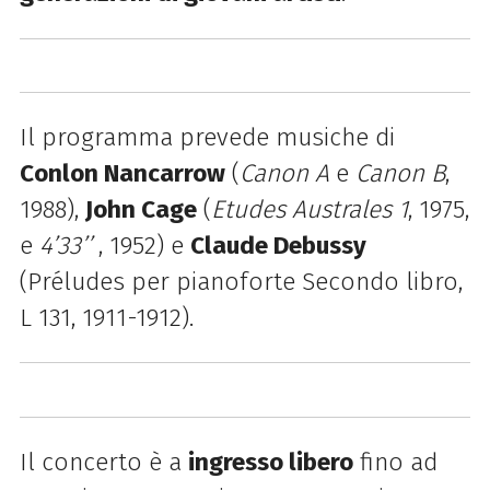
Il programma prevede musiche di
Conlon Nancarrow
(
Canon A
e
Canon B
,
1988),
John Cage
(
Etudes Australes 1
, 1975,
e
4’33’’
, 1952) e
Claude Debussy
(
Préludes per pianoforte
Secondo libro,
L 131, 1911-1912).
Il concerto è a
ingresso l
ibero
fino ad