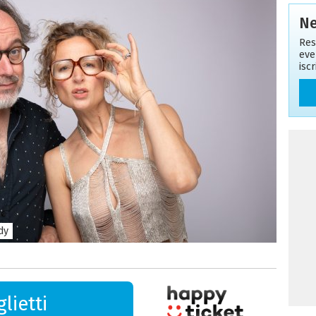
Ne
Res
eve
isc
dy
lietti