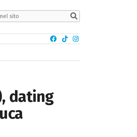
, dating
luca