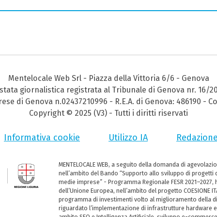
Mentelocale Web Srl - Piazza della Vittoria 6/6 - Genova
stata giornalistica registrata al Tribunale di Genova nr. 16/2
prese di Genova n.02437210996 - R.E.A. di Genova: 486190 - Co
Copyright © 2025 (V3) - Tutti i diritti riservati
Informativa cookie
Utilizzo IA
Redazion
MENTELOCALE WEB, a seguito della domanda di agevolazio
nell’ambito del Bando “Supporto allo sviluppo di progetti d
medie imprese” - Programma Regionale FESR 2021–2027, ha
dell’Unione Europea, nell’ambito del progetto COESIONE ITA
programma di investimenti volto al miglioramento della dig
riguardato l’implementazione di infrastrutture hardware e
ambito SEO e Intelligenza Artificiale, sviluppo e-commerc