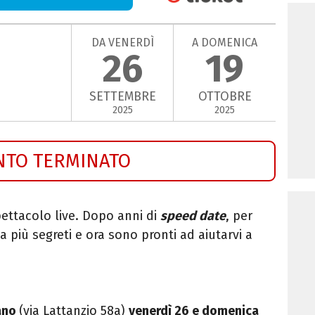
DA VENERDÌ
A DOMENICA
26
19
SETTEMBRE
OTTOBRE
2025
2025
NTO TERMINATO
ettacolo live. Dopo anni di
speed date
, per
 più segreti e ora sono pronti ad aiutarvi a
ano
(via Lattanzio 58a)
venerdì 26 e domenica