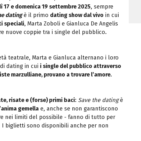
ì 17 e domenica 19 settembre 2025
, sempre
he dating
è il primo
dating show dal vivo
in cui
i speciali
, Marta Zoboli e Gianluca De Angelis
re nuove coppie tra i single del pubblico.
età teatrale, Marta e Gianluca alternano i loro
di dating in cui
i single del pubblico attraverso
viste marzulliane, provano a trovare l’amore
.
e, risate e (forse) primi baci
:
Save the dating
è
l’anima gemella
e, anche se non garantiscono
 nei limiti del possibile - fanno di tutto per
. I biglietti sono disponibili anche per non