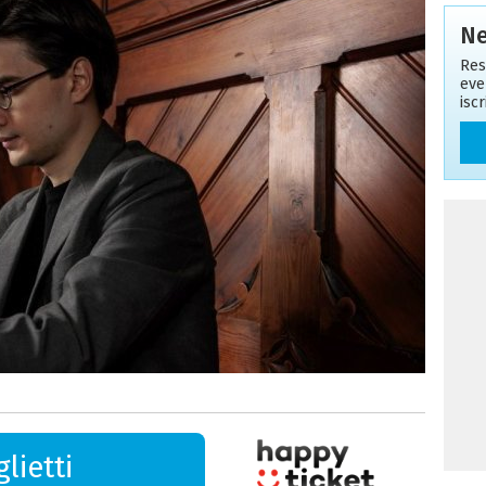
Ne
Res
eve
isc
lietti