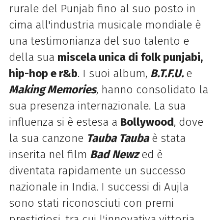
rurale del Punjab fino al suo posto in
cima all'industria musicale mondiale è
una testimonianza del suo talento e
della sua
miscela unica di folk punjabi,
hip-hop e r&b
. I suoi album,
B.T.F.U.
e
Making Memories
, hanno consolidato la
sua presenza internazionale. La sua
influenza si è estesa a
Bollywood
, dove
la sua canzone
Tauba Tauba
è stata
inserita nel film
Bad Newz
ed è
diventata rapidamente un successo
nazionale in India. I successi di Aujla
sono stati riconosciuti con premi
prestigiosi, tra cui l'innovativa vittoria