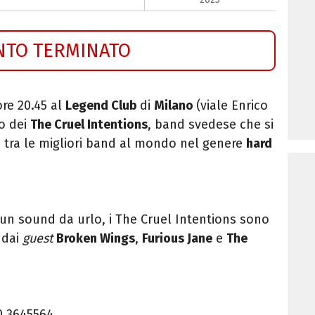
NTO TERMINATO
ore 20.45 al
Legend Club
di
Milano
(viale Enrico
to dei
The Cruel Intentions
, band svedese che si
 tra le migliori band al mondo nel genere
hard
 un sound da urlo, i The Cruel Intentions sono
 dai
guest
Broken Wings
,
Furious Jane
e
The
0 3645564.