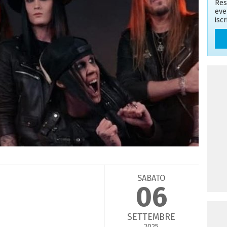
Res
eve
isc
SABATO
06
SETTEMBRE
2025