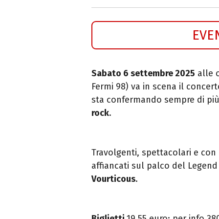
EVE
Sabato 6 settembre 2025
alle 
Fermi 98) va in scena il concer
sta confermando sempre di più
rock
.
Travolgenti, spettacolari e con
affiancati sul palco del Legend
Vourticous
.
Biglietti
19,55 euro;
per
info 38