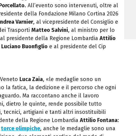
Porcellato
. All’evento sono intervenuti, oltre al
presidente della Fondazione Milano Cortina 2026
ndrea Varnier
, al vicepresidente del Consiglio e
dei Trasporti
Matteo Salvini
, al ministro per lo
 al presidente della Regione Lombardia
Attilio
i
Luciano
Buonfiglio
e al presidente del Cip
e Veneto
Luca Zaia
, «le medaglie sono un
 la fatica, la dedizione e il percorso che ogni
raguardo. Ma raccontano anche il lavoro
i, dietro le quinte, rende possibile tutto
tecnici, artigiani e tanti altri insostituibili
sidente della Regione Lombardia
Attilio Fontana
:
e
torce olimpiche
, anche le medaglie sono una