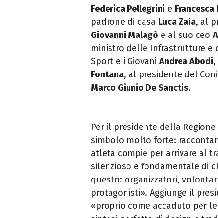
Federica Pellegrini
e
Francesca 
padrone di casa
Luca Zaia
, al 
Giovanni Malagò
e al suo ceo
A
ministro delle Infrastrutture e 
Sport e i Giovani
Andrea
Abodi
,
Fontana
, al presidente del Con
Marco Giunio De Sanctis
.
Per il presidente della Region
simbolo molto forte: raccontano
atleta compie per arrivare al t
silenzioso e fondamentale di ch
questo: organizzatori, volontari, 
protagonisti». Aggiunge il pre
«proprio come accaduto per l