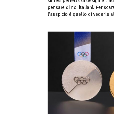
sintesi perfetta di design e tr
pensare di noi italiani. Per sc
l’auspicio è quello di vederle al