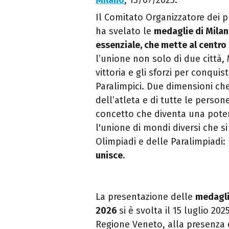
Milano
, 15/07/2025.
Il Comitato Organizzatore dei pr
ha svelato le
medaglie di Mila
essenziale, che mette al centr
l’unione non solo di due città,
vittoria e gli sforzi per conquis
Paralimpici. Due dimensioni c
dell’atleta e di tutte le perso
concetto che diventa una pote
l'unione di mondi diversi che si
Olimpiadi e delle Paralimpiad
unisce
.
La presentazione delle
medagli
2026
si è svolta il 15 luglio 202
Regione Veneto, alla presenza 