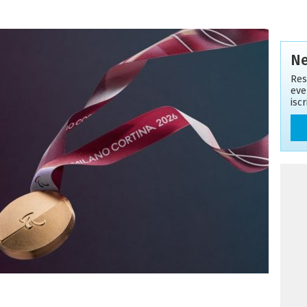
Ne
Res
eve
isc