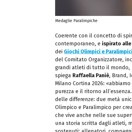
Medaglie Paralimpiche
Coerente con il concetto di spir
contemporaneo, e
ispirato all
dei
Giochi Olimpici e Paralimpic
del Comitato Organizzatore, in
grandi atleti di tutto il mondo
spiega
Raffaella Paniè
, Brand, 
Milano Cortina 2026: «abbiamo
purezza e il ritorno all’essenz
delle differenze: due metà unic
Olimpico e Paralimpico per cre
che vive anche nelle sue superfi
una storia scritta dagli atleti
sostenuti: allenatori, compagni 