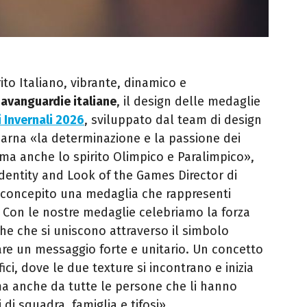
ito Italiano, vibrante, dinamico e
e avanguardie italiane
, il design delle medaglie
i Invernali 2026
, sviluppato dal team di design
carna «la determinazione e la passione dei
, ma anche lo spirito Olimpico e Paralimpico»,
Identity and Look of the Games Director di
 concepito una medaglia che rappresenti
a. Con le nostre medaglie celebriamo la forza
he che si uniscono attraverso il simbolo
are un messaggio forte e unitario. Un concetto
ci, dove le due texture si incontrano e inizia
, ma anche da tutte le persone che li hanno
di squadra, famiglia e tifosi».