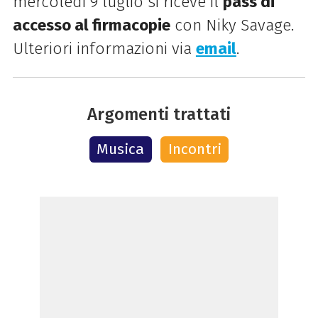
mercoledì 9 luglio si riceve il
pass di
accesso al firmacopie
con Niky Savage.
U
lteriori informazioni via
email
.
Argomenti trattati
Musica
Incontri