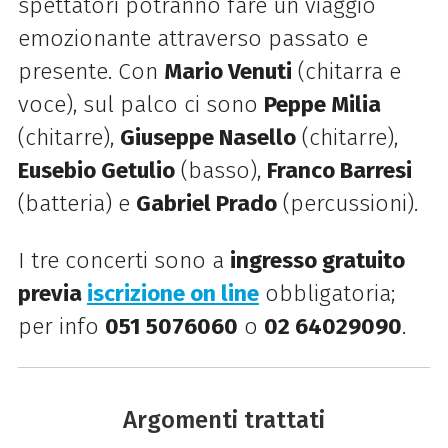
spettatori potranno fare un viaggio
emozionante attraverso passato e
presente. Con
Mario Venuti
(chitarra e
voce), sul palco ci sono
Peppe Milia
(chitarre),
Giuseppe Nasello
(chitarre),
Eusebio Getulio
(basso),
Franco Barresi
(batteria) e
Gabriel Prado
(percussioni).
I tre concerti sono a
ingresso gratuito
previa
iscrizione on line
obbligatoria;
per info
051 5076060
o
02 64029090
.
Argomenti trattati