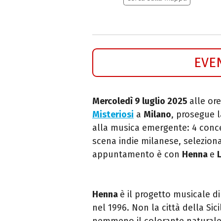
EVE
Mercoledì 9 luglio 2025
alle ore
Misteriosi
a
Milano
, prosegue 
alla musica emergente: 4 concert
scena indie milanese, selezionat
appuntamento è con
Henna
e
L
Henna
è il progetto musicale di
nel 1996. Non la città della Sic
nemmeno il colorante naturale p