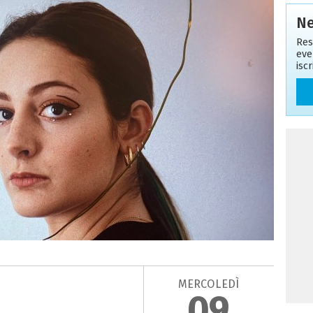
Ne
Res
eve
isc
MERCOLEDÌ
09