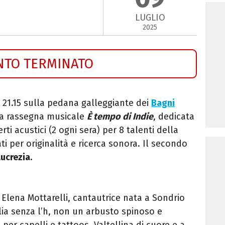
LUGLIO
2025
NTO TERMINATO
 21.15
sulla pedana galleggiante dei
Bagni
la rassegna musicale
È tempo di Indie
,
dedicata
i acustici (2 ogni sera) per 8 talenti della
i per originalità e ricerca sonora. Il secondo
ucrezia.
 Elena Mottarelli, cantautrice nata a Sondrio
ilia senza l’h, non un arbusto spinoso e
er capelli e tattoos. Valtellina di cuore e a