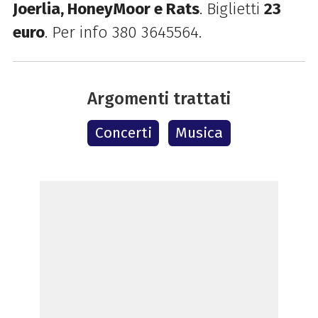
Joerlia, HoneyMoor e Rats
. Biglietti
23
e
uro
. P
er info
380 3645564.
Argomenti trattati
Concerti
Musica