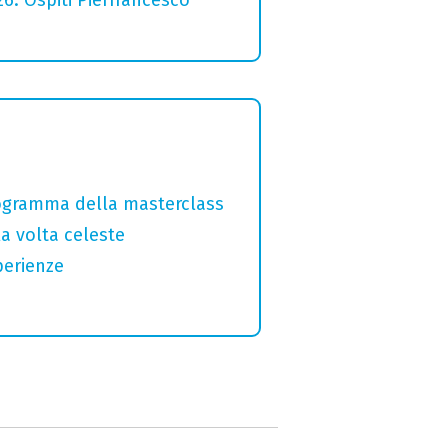
programma della masterclass
la volta celeste
perienze