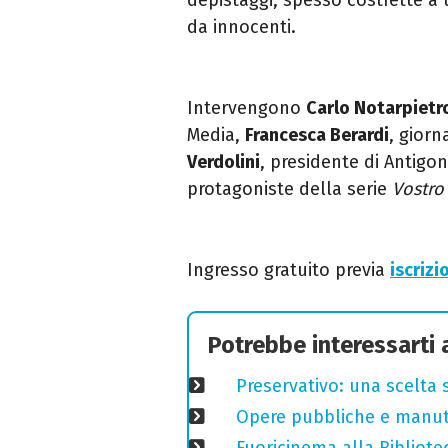
da innocenti.
Intervengono
Carlo Notarpietr
Media,
Francesca Berardi
,
giorna
Verdolini
,
presidente di Antigo
protagoniste della serie
Vostro
Ingresso gratuito previa
iscrizi
Potrebbe interessarti
Preservativo: una scelta 
Opere pubbliche e manuten
Fuoricinema alla Bibliotec