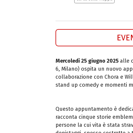
EVE
Mercoledì 25 giugno 2025
alle 
6, Milano) ospita u
n nuovo ap
collaborazione con Chora e Will
stand up comedy e momenti mu
Questo appuntamento è dedic
racconta cinque storie emblem
persone la cui vita è stata stra
depistaggi, spesso costrette a 