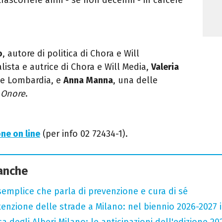
o
, autore di politica di Chora e Will
lista e autrice di Chora e Will Media,
Valeria
ne Lombardia, e
Anna Manna
, una delle
 Onore
.
one on line
(per info 02 72434-1).
 anche
semplice che parla di prevenzione e cura di sé
zione delle strade a Milano: nel biennio 2026-2027 inv
a degli Alberi Milano: le anticipazioni dell'edizione 20