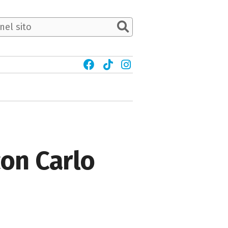
con Carlo
i