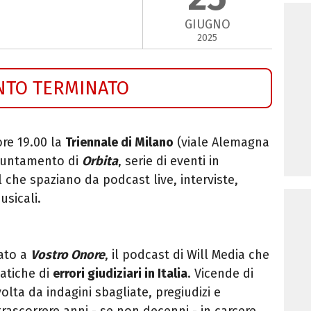
GIUGNO
2025
NTO TERMINATO
ore 19.00
la
Triennale di Milano
(viale Alemagna
puntamento di
Orbita
, serie di eventi in
 che spaziano da podcast live, interviste,
sicali.
ato a
V
ostro Onore
, il podcast di
Will Media
che
atiche di
errori giudiziari in Italia
. Vicende di
volta da indagini sbagliate, pregiudizi e
trascorrere anni - se non decenni - in carcere