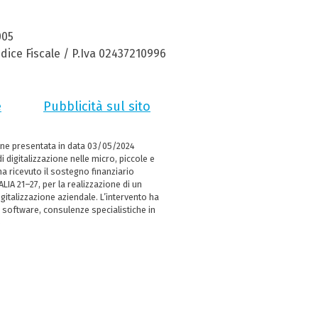
005
dice Fiscale / P.Iva 02437210996
e
Pubblicità sul sito
ne presentata in data 03/05/2024
i digitalizzazione nelle micro, piccole e
 ricevuto il sostegno finanziario
LIA 21–27, per la realizzazione di un
italizzazione aziendale. L’intervento ha
 software, consulenze specialistiche in
e