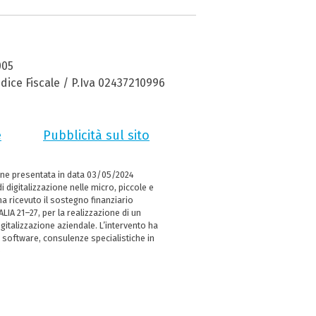
005
dice Fiscale / P.Iva 02437210996
e
Pubblicità sul sito
ne presentata in data 03/05/2024
i digitalizzazione nelle micro, piccole e
 ricevuto il sostegno finanziario
LIA 21–27, per la realizzazione di un
italizzazione aziendale. L’intervento ha
 software, consulenze specialistiche in
e