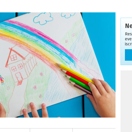
Ne
Res
eve
isc