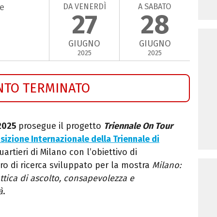
DA VENERDÌ
A SABATO
ve
27
28
GIUGNO
GIUGNO
2025
2025
NTO TERMINATO
 2025
prosegue
il progetto
Triennale On Tour
sizione Internazionale della Triennale di
uartieri di Milano con l’obiettivo di
oro di ricerca sviluppato per la mostra
Milano:
ttica di ascolto, consapevolezza e
à
.