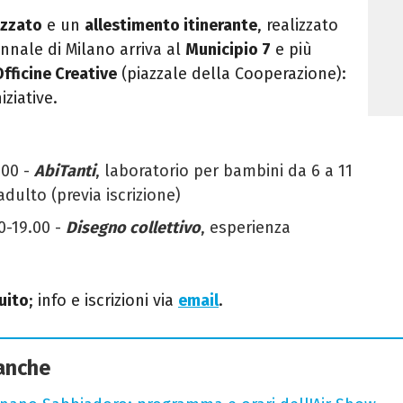
izzato
e un
allestimento itinerante
, realizzato
ennale di Milano arriva al
Municipio 7
e più
fficine Creative
(piazzale della Cooperazione):
iziative.
000 -
AbiTanti
, laboratorio per bambini da 6 a 11
ulto (previa iscrizione)
0-
19.00 -
Disegno collettivo
, esperienza
uito
; info e iscrizioni via
email
.
 anche