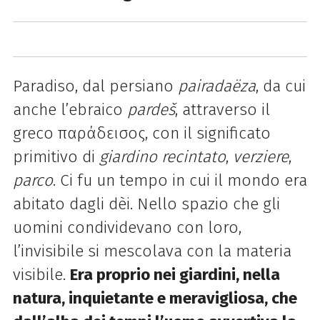
Paradiso, dal persiano
pairadaëza
, da cui
anche l’ebraico
pardeš
, attraverso il
greco παράδεισος, con il significato
primitivo di
giardino recintato
,
verziere
,
parco
. Ci fu un tempo in cui il mondo era
abitato dagli dèi. Nello spazio che gli
uomini condividevano con loro,
l’invisibile si mescolava con la materia
visibile.
Era proprio nei giardini, nella
natura, inquietante e meravigliosa, che