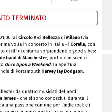
NTO TERMINATO
 21.00, al
Circolo Arci Bellezza
di
Milano
(via
rima volta in concerto in Italia - i
Corella
, con
tto di riff di chitarra sorprendenti e good vibes:
nde band di Manchester
, portano in scena il
tto
Once Upon a Weekend
. In apertura
/indie di Portsmouth
Harvey Jay Dodgson.
hester da quattro musicisti del nord
 e James
- che si sono conosciuti durante il
 da una passione comune per l’indie rock e i
ritannico, hanno iniziato a scrivere musica