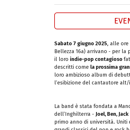
EVE
Sabato 7 giugno 2025
, alle ore
Bellezza 16a) arrivano - per la p
il loro
indie-pop contagioso
fa
descritti come
la prossima gra
loro ambizioso album di debu
l’esibizione del cantautore alt
La band è stata fondata a Manc
dell’Inghilterra -
Joel, Ben, Jack
primo anno di università. Uniti
grandi classici del pop e rock b