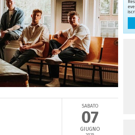
Res
eve
isc
SABATO
07
GIUGNO
2025