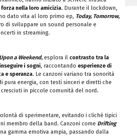
 forza nella loro amicizia
. Durante il lockdown,
no dato vita al loro primo ep,
Today, Tomorrow,
ro di sviluppare un sound personale e
ncerti in streaming.
 Upon a Weekend
,
esplora il
contrasto tra la
 inseguire i sogni
, raccontando
esperienze di
ita e speranza
. Le canzoni variano tra sonorità
i pura energia, con testi sinceri e diretti che
i cresciuti in piccole comunità del nord.
volontà di sperimentare, evitando i cliché tipici
ogni membro della band. Canzoni come
Drifting
na gamma emotiva ampia, passando dalla