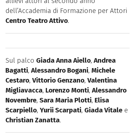
allievi attori al secondo anno
dell’Accademia di Formazione per Attori
Centro Teatro Attivo
.
Sul palco
Giada Anna Aiello
,
Andrea
Bagatti
,
Alessandro Bogani
,
Michele
Cestaro
,
Vittorio Genzano
,
Valentina
Migliavacca
,
Lorenzo Monti
,
Alessandro
Novembre
,
Sara Maria Plotti
,
Elisa
Scarpiello
,
Yurii Scarpati
,
Giada Vitale
e
Christian Zanatta
.