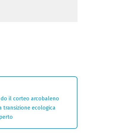
ndo il corteo arcobaleno
a transizione ecologica
aperto