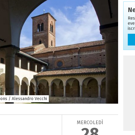
Ne
Res
eve
isc
ons / Alessandro Vecchi
MERCOLEDÌ
28