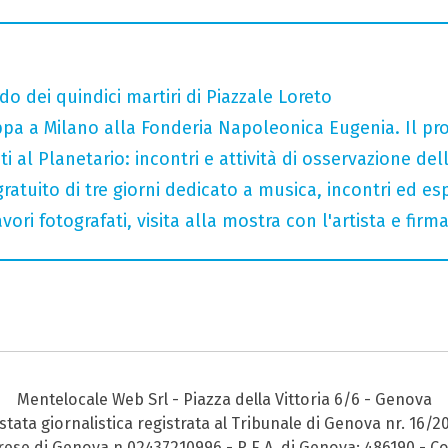
do dei quindici martiri di Piazzale Loreto
tappa a Milano alla Fonderia Napoleonica Eugenia. Il 
i al Planetario: incontri e attività di osservazione del
gratuito di tre giorni dedicato a musica, incontri ed es
ori fotografati, visita alla mostra con l'artista e fir
Mentelocale Web Srl - Piazza della Vittoria 6/6 - Genova
stata giornalistica registrata al Tribunale di Genova nr. 16/2
prese di Genova n.02437210996 - R.E.A. di Genova: 486190 - Co