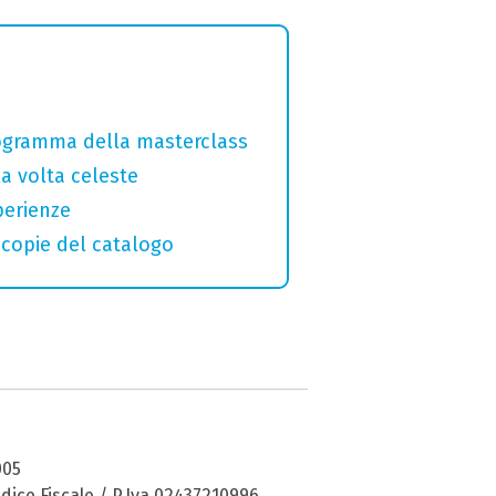
programma della masterclass
la volta celeste
perienze
macopie del catalogo
005
dice Fiscale / P.Iva 02437210996