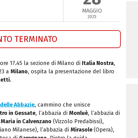
MAGGIO
2025
NTO TERMINATO
ore 17.45 la sezione di Milano di
Italia Nostra
,
/23 a
Milano
, ospita la presentazione del libro
etti
.
 delle Abbazie
, cammino che unisce
tro in Gessate
, l’abbazia di
Monluè
, l’abbazia di
 Maria in Calvenzano
(Vizzolo Predabissi),
iano Milanese), l’abbazia di
Mirasole
(Opera),
rtosa di
Garegnano
.
Dietro la guida