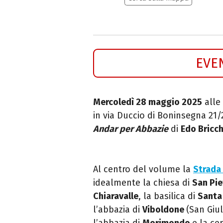
EVE
Mercoledì 28 maggio 2025
alle 
in via Duccio di Boninsegna 21
Andar per Abbazie
di
Edo Bricch
Al centro del volume la
Strada
idealmente la chiesa di
San Pie
Chiaravalle
, la basilica di
Santa
l’abbazia di
Viboldone
(San Giul
l’abbazia di
Morimondo
e la ce