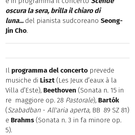
è in programma il concerto
Scende
oscura la sera, brilla il chiaro di
luna...
del pianista sudcoreano
Seong-
Jin Cho
.
Il
programma del concerto
prevede
musiche di
Liszt
(Les Jeux d’eaux à la
Villa d’Este),
Beethoven
(Sonata n. 15 in
re maggiore op. 28
Pastorale
),
Bartók
(
Szabadban
-
All'aria aperta
, BB 89 SZ 81)
e
Brahms
(Sonata n. 3 in fa minore op.
5).