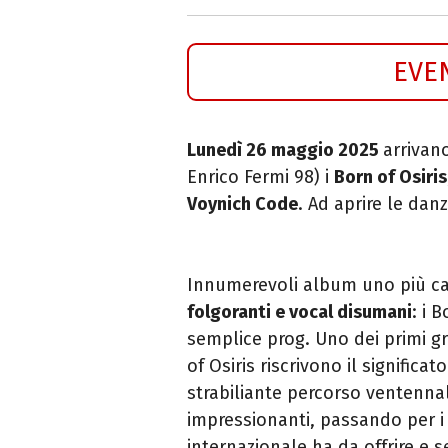
EVE
Lunedì 26 maggio 2025
arrivan
Enrico Fermi 98) i
Born of Osiris
Voynich Code
. Ad aprire le danz
Innumerevoli album uno più catt
folgoranti e vocal disumani
: i 
semplice prog. Uno dei primi g
of Osiris riscrivono il significat
strabiliante percorso ventenna
impressionanti, passando per i 
internazionale ha da offrire e s