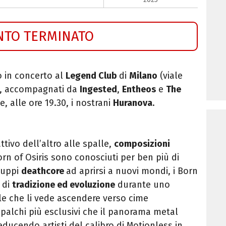
NTO TERMINATO
o in concerto al
Legend Club
di
Milano
(viale
,
accompagnati da
Ingested
,
Entheos
e
The
e, alle ore 19.30, i nostrani
Huranova
.
ivo dell’altro alle spalle,
composizioni
Born of Osiris sono conosciuti per ben più di
ruppi
deathcore
ad aprirsi a nuovi mondi, i Born
o di
tradizione ed evoluzione
durante uno
le che li vede ascendere verso cime
palchi più esclusivi che il panorama metal
educendo artisti del calibro di Motionless in