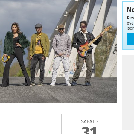
Ne
Res
eve
isc
SABATO
31