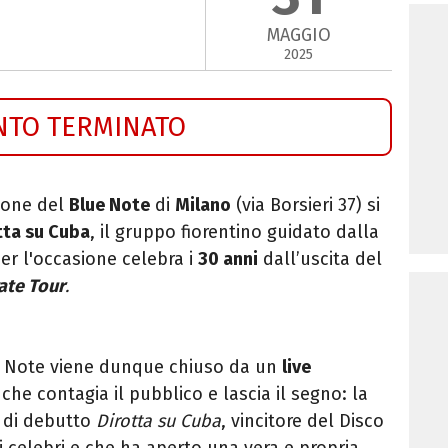
MAGGIO
2025
NTO TERMINATO
ione del
Blue Note
di
Milano
(via Borsieri 37) si
tta su Cuba
, il gruppo fiorentino guidato dalla
per l'occasione celebra i
30 anni
dall’uscita del
rate Tour
.
lue Note viene dunque chiuso da un
live
, che contagia il
pubblico e lascia il segno: la
o di debutto
Dirotta su Cuba
, vincitore del Disco
si celebri e che ha aperto una vera e propria