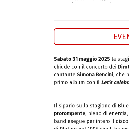
EVE
Sabato 31 maggio 2025
la stag
chiude con il concerto dei
Diro
cantante
Simona Bencini
, che 
primo album con il
Let’s celeb
Il sipario sulla stagione di B
prorompente
, pieno di energia
band esegue per intero il disc
di Platino nel 1995 che li ha re