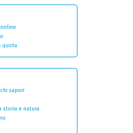
 online
eo
in quota
chi sapori
a storia e natura
omo