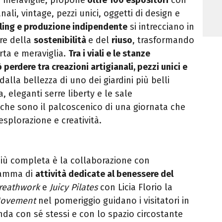
anali, vintage, pezzi unici, oggetti di design e
ling e produzione indipendente
si intrecciano in
ore della
sostenibilità
e del
riuso
, trasformando
rta e meraviglia.
Tra i viali e le stanze
uò perdere tra creazioni artigianali, pezzi unici e
 dalla bellezza di uno dei giardini più belli
a, eleganti serre liberty e le sale
he sono il palcoscenico di una giornata che
esplorazione e creatività.
più completa è la collaborazione con
ramma di
attività dedicate al benessere del
Breathwork
e
Juicy Pilates
con Licia Florio la
Movement
nel pomeriggio guidano i visitatori in
a con sé stessi e con lo spazio circostante