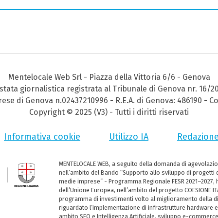
Mentelocale Web Srl - Piazza della Vittoria 6/6 - Genova
stata giornalistica registrata al Tribunale di Genova nr. 16/2
prese di Genova n.02437210996 - R.E.A. di Genova: 486190 - Co
Copyright © 2025 (V3) - Tutti i diritti riservati
Informativa cookie
Utilizzo IA
Redazion
MENTELOCALE WEB, a seguito della domanda di agevolazio
nell’ambito del Bando “Supporto allo sviluppo di progetti d
medie imprese” - Programma Regionale FESR 2021–2027, ha
dell’Unione Europea, nell’ambito del progetto COESIONE ITA
programma di investimenti volto al miglioramento della dig
riguardato l’implementazione di infrastrutture hardware e
ambito SEO e Intelligenza Artificiale, sviluppo e-commerc