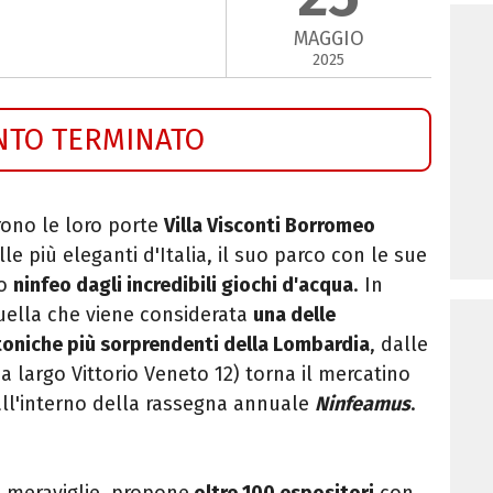
MAGGIO
2025
NTO TERMINATO
rono le loro porte
Villa Visconti Borromeo
le più eleganti d'Italia, il suo parco con le sue
co
ninfeo dagli incredibili giochi d'acqua
. In
quella che viene considerata
una delle
ttoniche più sorprendenti della Lombardia
, dalle
da largo Vittorio Veneto 12) torna
il mercatino
all'interno della rassegna annuale
Ninfeamus
.
e meraviglie, propone
oltre 100
espositori
con