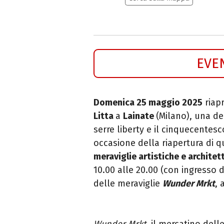
EVE
Domenica 25 maggio 2025
riap
Litta
a
Lainate
(Milano), una del
serre liberty e il cinquecentes
occasione della riapertura di 
meraviglie artistiche e archite
10.00 alle 20.00 (con ingresso 
delle meraviglie
Wunder Mrkt
, 
Wunder Mrkt
, il mercatino dell