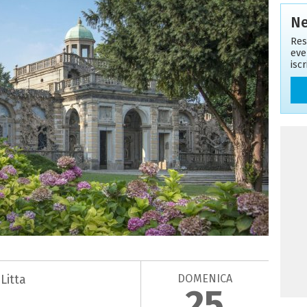
Ne
Res
eve
isc
DOMENICA
Litta
25