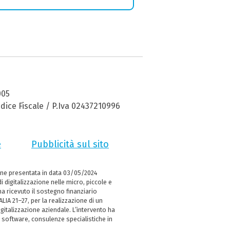
005
dice Fiscale / P.Iva 02437210996
e
Pubblicità sul sito
ne presentata in data 03/05/2024
i digitalizzazione nelle micro, piccole e
 ricevuto il sostegno finanziario
LIA 21–27, per la realizzazione di un
italizzazione aziendale. L’intervento ha
 software, consulenze specialistiche in
e