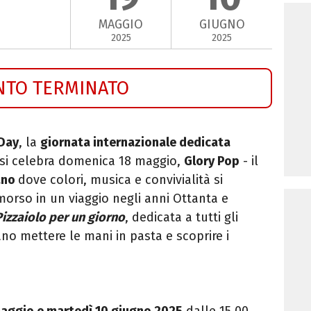
MAGGIO
GIUGNO
2025
2025
NTO TERMINATO
Day
, la
giornata internazionale
dedicata
si celebra domenica 18 maggio,
Glory Pop
- il
ano
dove colori, musica e convivialità si
orso in un viaggio negli anni Ottanta e
Pizzaiolo per un giorno
, dedicata a tutti gli
no mettere le mani in pasta e scoprire i
maggio e martedì 10 giugno 2025
dalle 15.00