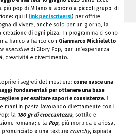
ia più pop di Milano si aprono a piccoli gruppi di
ione: qui il
link per iscriversi
) per offrire
ogna di vivere, anche solo per un giorno, la
a creazione di ogni pizza. In programma ci sono
cuna fianco a fianco con
Gianmarco Michieletto
za executive
di Glory Pop, per un’esperienza
 creatività e divertimento.
coprire i segreti del mestiere:
come nasce una
ssaggi fondamentali per ottenere una base
cegliere per esaltare sapori e consistenze
. I
e mani in pasta lavorando direttamente con i
Pop: la
180 gr di croccantezza
, sottile e
dizione romana; e la
Pop
, più morbida e ariosa,
 pronunciato e una texture
crunchy
, ispirata