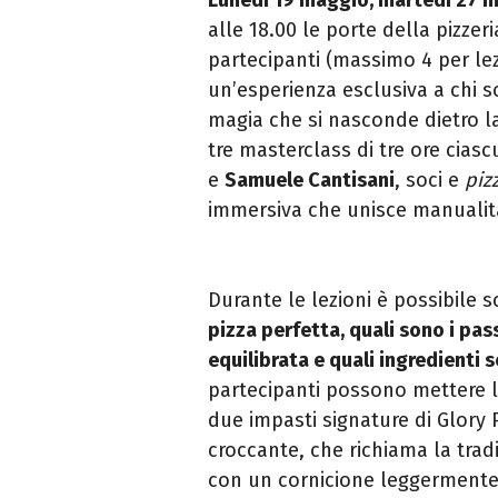
alle 18.00 le porte della pizzer
partecipanti (massimo 4 per lez
un’esperienza esclusiva a chi s
magia che si nasconde dietro l
tre masterclass di tre ore cias
e
Samuele Cantisani
, soci e
piz
immersiva che unisce manualità,
Durante le lezioni è possibile s
pizza perfetta,
quali sono i pa
equilibrata e quali ingredienti
s
partecipanti possono mettere l
due impasti signature di Glory 
croccante, che richiama la tra
con un cornicione leggermente