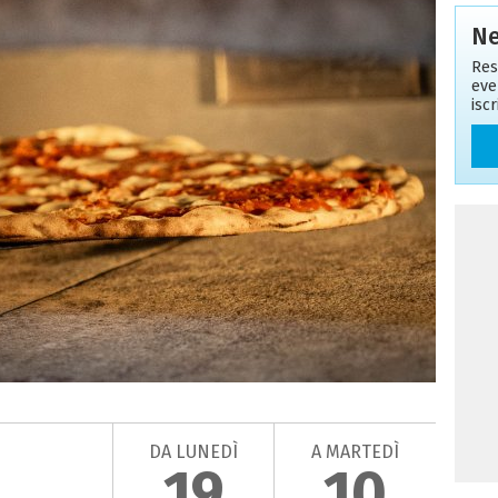
Ne
Res
eve
isc
DA LUNEDÌ
A MARTEDÌ
19
10