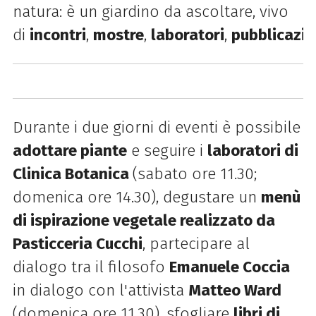
natura: è un giardino da ascoltare, vivo
di
incontri
,
mostre
,
laboratori
,
pubblicazio
Durante i due giorni di eventi è possibile
adottare piante
e seguire i
laboratori di
Clinica Botanica
(sabato ore 11.30;
domenica ore 14.30),
degustare un
menù
di ispirazione vegetale realizzato da
Pasticceria Cucchi
,
partecipare al
dialogo tra
il filosofo
Emanuele Coccia
in dialogo con l'attivista
Matteo Ward
(domenica ore 11.30),
sfogliare
libri di